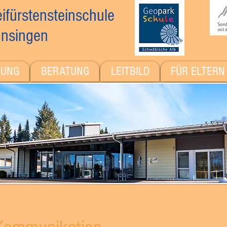
ifürstensteinschule
nsingen
DUNG
BERATUNG
LEITBILD
FÜR ELTERN