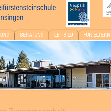
ifürstensteinschule
nsingen
DUNG
BERATUNG
LEITBILD
FÜR ELTERN