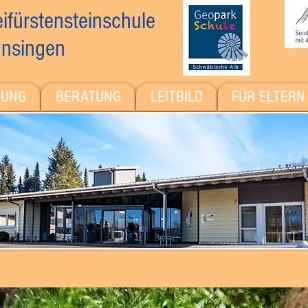
ifürstensteinschule
nsingen
DUNG
BERATUNG
LEITBILD
FÜR ELTERN