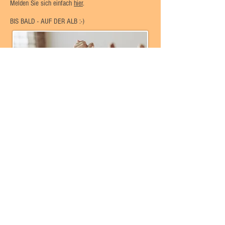
Melden Sie sich einfach
hier
.
BIS BALD - AUF DER ALB :-)
HOME
SBBZ mit Förderschwerpunkt
körperliche und motorische
Entwicklung