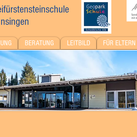
ifürstensteinschule
nsingen
DUNG
BERATUNG
LEITBILD
FÜR ELTERN