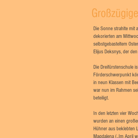
Großzügige
Die Sonne strahlte mit 
dekorierten am Mittwoc
selbstgebasteltem Oste
Elijus Deksnys, der de
Die Dreifürstenschule
Förderschwerpunkt kör
in neun Klassen mit Bee
war nun im Rahmen sein
beteiligt.
In den letzten vier Woc
wurden an einen großen
Hühner aus beklebten Lu
Magdalena („Im April we