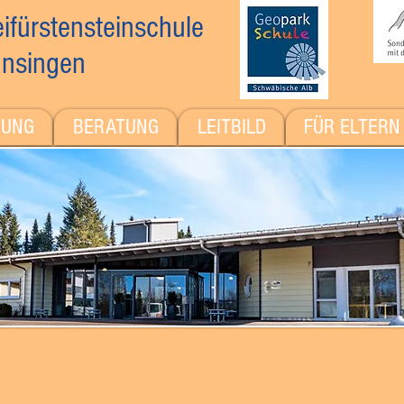
ifürstensteinschule
nsingen
DUNG
BERATUNG
LEITBILD
FÜR ELTERN