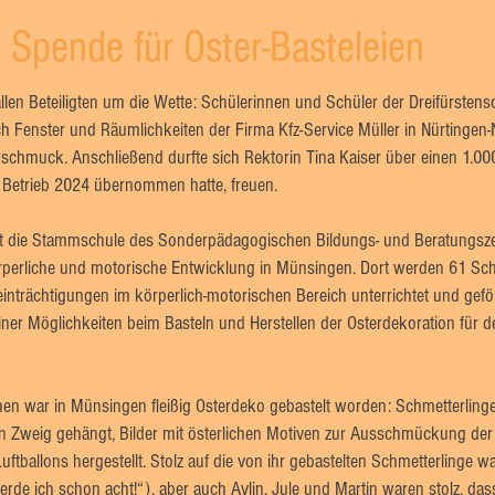
 Spende für Oster-Basteleien
allen Beteiligten um die Wette: Schülerinnen und Schüler der Dreifürste
h Fenster und Räumlichkeiten der Firma Kfz-Service Müller in Nürtingen
rschmuck. Anschließend durfte sich Rektorin Tina Kaiser über einen 1.0
n Betrieb 2024 übernommen hatte, freuen.
 ist die Stammschule des Sonderpädagogischen Bildungs- und Beratungs
perliche und motorische Entwicklung in Münsingen. Dort werden 61 Sch
inträchtigungen im körperlich-motorischen Bereich unterrichtet und gefö
er Möglichkeiten beim Basteln und Herstellen der Osterdekoration für de
hen war in Münsingen fleißig Osterdeko gebastelt worden: Schmetterlinge, 
 Zweig gehängt, Bilder mit österlichen Motiven zur Ausschmückung der F
ftballons hergestellt. Stolz auf die von ihr gebastelten Schmetterlinge wa
rde ich schon acht!“), aber auch Aylin, Jule und Martin waren stolz, das