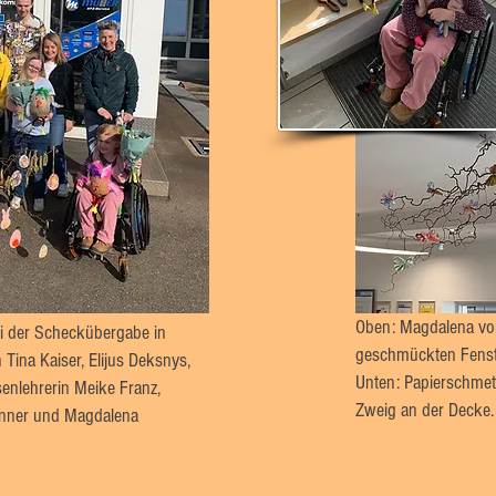
Oben: Magdalena vor
ei der Scheckübergabe in
geschmückten Fenst
Tina Kaiser, Elijus Deksnys,
Unten: Papierschmett
ssenlehrerin Meike Franz,
Zweig an der Decke.
unner und Magdalena