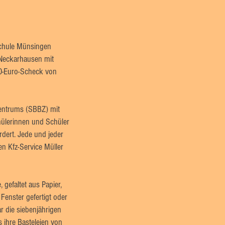
nschule Münsingen
-Neckarhausen mit
00-Euro-Scheck von
zentrums (SBBZ) mit
ülerinnen und Schüler
rdert. Jede und jeder
n Kfz-Service Müller
gefaltet aus Papier,
enster gefertigt oder
r die siebenjährigen
s ihre Basteleien von