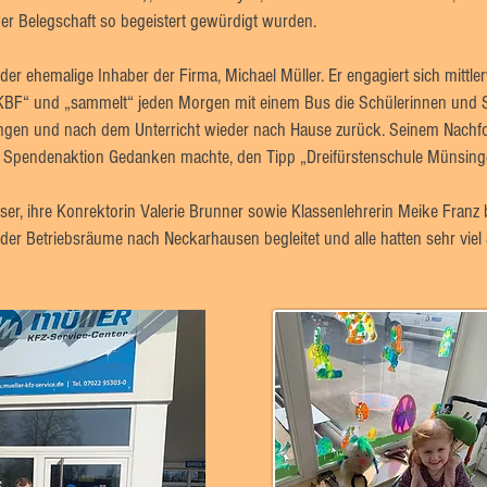
ner Belegschaft so begeistert gewürdigt wurden.
on der ehemalige Inhaber der Firma, Michael Müller. Er engagiert sich mittl
 KBF“ und „sammelt“ jeden Morgen mit einem Bus die Schülerinnen und Sc
gen und nach dem Unterricht wieder nach Hause zurück. Seinem Nachfolg
le Spendenaktion Gedanken machte, den Tipp „Dreifürstenschule Münsing
ser, ihre Konrektorin Valerie Brunner sowie Klassenlehrerin Meike Franz be
er Betriebsräume nach Neckarhausen begleitet und alle hatten sehr viel 